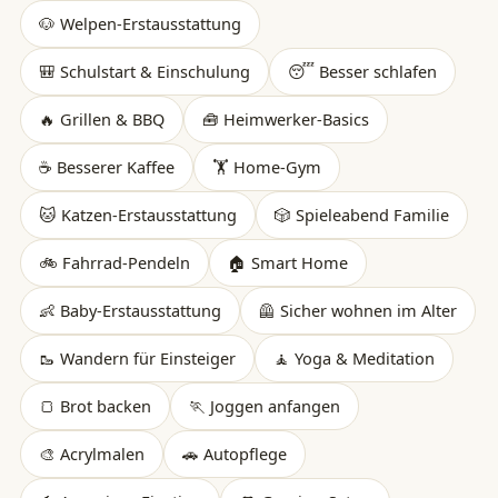
🐶 Welpen-Erstausstattung
🎒 Schulstart & Einschulung
😴 Besser schlafen
🔥 Grillen & BBQ
🧰 Heimwerker-Basics
☕ Besserer Kaffee
🏋️ Home-Gym
🐱 Katzen-Erstausstattung
🎲 Spieleabend Familie
🚲 Fahrrad-Pendeln
🏠 Smart Home
👶 Baby-Erstausstattung
🦺 Sicher wohnen im Alter
🥾 Wandern für Einsteiger
🧘 Yoga & Meditation
🍞 Brot backen
🏃 Joggen anfangen
🎨 Acrylmalen
🚗 Autopflege