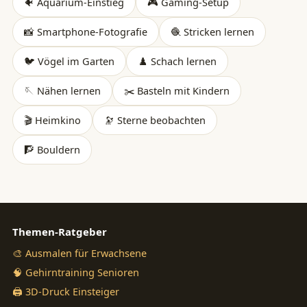
🐠 Aquarium-Einstieg
🎮 Gaming-Setup
📸 Smartphone-Fotografie
🧶 Stricken lernen
🐦 Vögel im Garten
♟️ Schach lernen
🪡 Nähen lernen
✂️ Basteln mit Kindern
🎬 Heimkino
🔭 Sterne beobachten
🧗 Bouldern
Themen-Ratgeber
🎨 Ausmalen für Erwachsene
🧠 Gehirntraining Senioren
🖨️ 3D-Druck Einsteiger