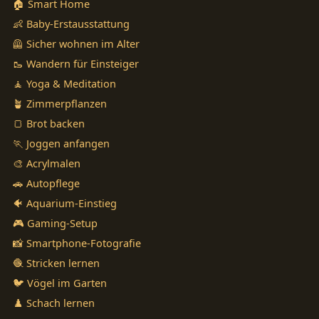
🏠 Smart Home
👶 Baby-Erstausstattung
🦺 Sicher wohnen im Alter
🥾 Wandern für Einsteiger
🧘 Yoga & Meditation
🪴 Zimmerpflanzen
🍞 Brot backen
🏃 Joggen anfangen
🎨 Acrylmalen
🚗 Autopflege
🐠 Aquarium-Einstieg
🎮 Gaming-Setup
📸 Smartphone-Fotografie
🧶 Stricken lernen
🐦 Vögel im Garten
♟️ Schach lernen