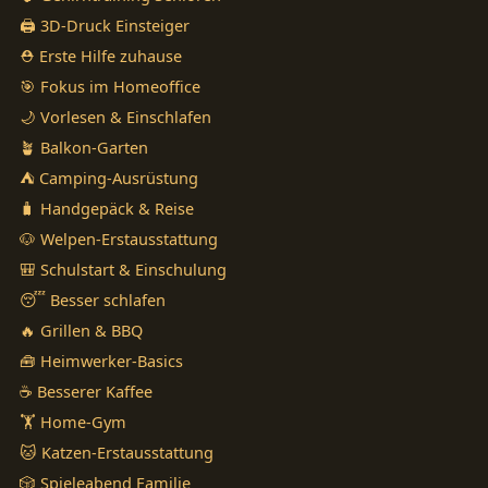
🖨️ 3D-Druck Einsteiger
⛑️ Erste Hilfe zuhause
🎯 Fokus im Homeoffice
🌙 Vorlesen & Einschlafen
🪴 Balkon-Garten
⛺ Camping-Ausrüstung
🧳 Handgepäck & Reise
🐶 Welpen-Erstausstattung
🎒 Schulstart & Einschulung
😴 Besser schlafen
🔥 Grillen & BBQ
🧰 Heimwerker-Basics
☕ Besserer Kaffee
🏋️ Home-Gym
🐱 Katzen-Erstausstattung
🎲 Spieleabend Familie