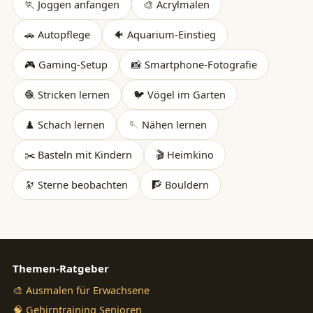
🏃 Joggen anfangen
🎨 Acrylmalen
🚗 Autopflege
🐠 Aquarium-Einstieg
🎮 Gaming-Setup
📸 Smartphone-Fotografie
🧶 Stricken lernen
🐦 Vögel im Garten
♟️ Schach lernen
🪡 Nähen lernen
✂️ Basteln mit Kindern
🎬 Heimkino
🔭 Sterne beobachten
🧗 Bouldern
Themen-Ratgeber
🎨 Ausmalen für Erwachsene
🧠 Gehirntraining Senioren