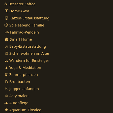
☕ Besserer Kaffee
🏋️ Home-Gym
🐱 Katzen-Erstausstattung
🎲 Spieleabend Familie
🚲 Fahrrad-Pendeln
🏠 Smart Home
👶 Baby-Erstausstattung
🦺 Sicher wohnen im Alter
🥾 Wandern für Einsteiger
🧘 Yoga & Meditation
🪴 Zimmerpflanzen
🍞 Brot backen
🏃 Joggen anfangen
🎨 Acrylmalen
🚗 Autopflege
🐠 Aquarium-Einstieg