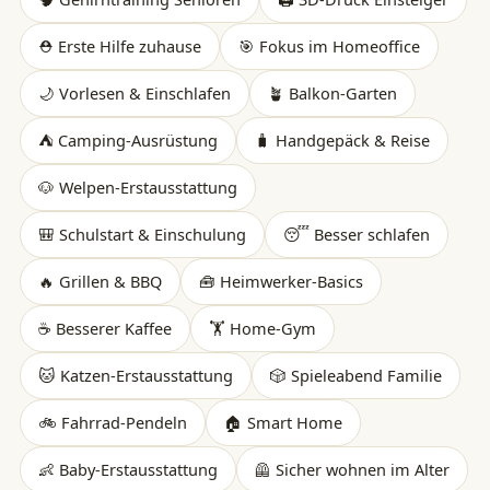
⛑️ Erste Hilfe zuhause
🎯 Fokus im Homeoffice
🌙 Vorlesen & Einschlafen
🪴 Balkon-Garten
⛺ Camping-Ausrüstung
🧳 Handgepäck & Reise
🐶 Welpen-Erstausstattung
🎒 Schulstart & Einschulung
😴 Besser schlafen
🔥 Grillen & BBQ
🧰 Heimwerker-Basics
☕ Besserer Kaffee
🏋️ Home-Gym
🐱 Katzen-Erstausstattung
🎲 Spieleabend Familie
🚲 Fahrrad-Pendeln
🏠 Smart Home
👶 Baby-Erstausstattung
🦺 Sicher wohnen im Alter