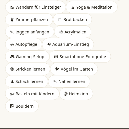
🥾 Wandern für Einsteiger
🧘 Yoga & Meditation
🪴 Zimmerpflanzen
🍞 Brot backen
🏃 Joggen anfangen
🎨 Acrylmalen
🚗 Autopflege
🐠 Aquarium-Einstieg
🎮 Gaming-Setup
📸 Smartphone-Fotografie
🧶 Stricken lernen
🐦 Vögel im Garten
♟️ Schach lernen
🪡 Nähen lernen
✂️ Basteln mit Kindern
🎬 Heimkino
🧗 Bouldern