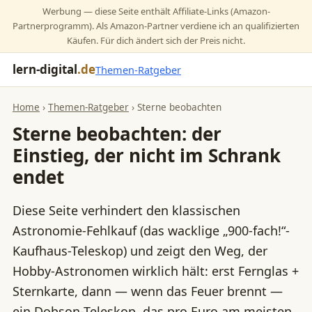
Werbung — diese Seite enthält Affiliate-Links (Amazon-
Partnerprogramm). Als Amazon-Partner verdiene ich an qualifizierten
Käufen. Für dich ändert sich der Preis nicht.
lern-digital
.de
Themen-Ratgeber
Home
›
Themen-Ratgeber
› Sterne beobachten
Sterne beobachten: der
Einstieg, der nicht im Schrank
endet
Diese Seite verhindert den klassischen
Astronomie-Fehlkauf (das wacklige „900-fach!“-
Kaufhaus-Teleskop) und zeigt den Weg, der
Hobby-Astronomen wirklich hält: erst Fernglas +
Sternkarte, dann — wenn das Feuer brennt —
ein Dobson-Teleskop, das pro Euro am meisten