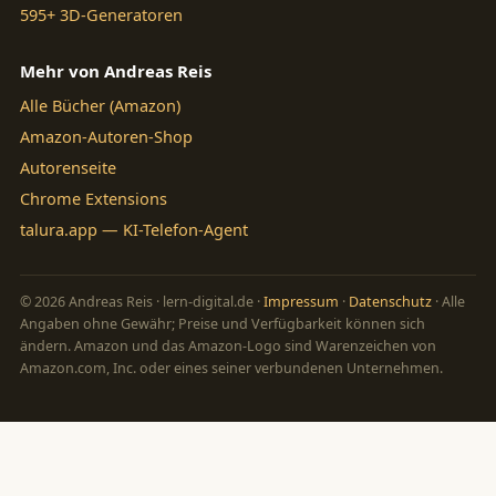
595+ 3D-Generatoren
Mehr von Andreas Reis
Alle Bücher (Amazon)
Amazon-Autoren-Shop
Autorenseite
Chrome Extensions
talura.app — KI-Telefon-Agent
© 2026 Andreas Reis · lern-digital.de ·
Impressum
·
Datenschutz
· Alle
Angaben ohne Gewähr; Preise und Verfügbarkeit können sich
ändern. Amazon und das Amazon-Logo sind Warenzeichen von
Amazon.com, Inc. oder eines seiner verbundenen Unternehmen.