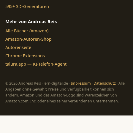
595+ 3D-Generatoren
Mehr von Andreas Reis
Alle Bücher (Amazon)
Amazon-Autoren-Shop
Autorenseite
Chrome Extensions
talura.app — KI-Telefon-Agent
© 2026 Andreas Reis · lern-digital.de ·
Impressum
·
Datenschutz
· Alle
Angaben ohne Gewähr; Preise und Verfügbarkeit können sich
ändern. Amazon und das Amazon-Logo sind Warenzeichen von
Amazon.com, Inc. oder eines seiner verbundenen Unternehmen.