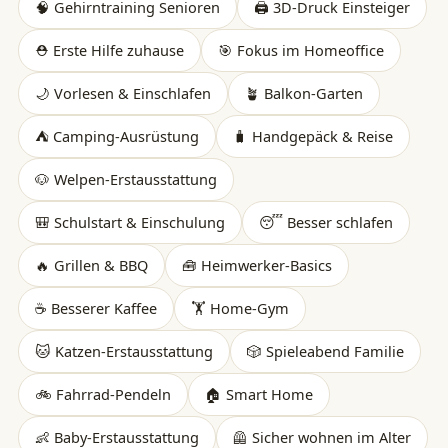
🧠 Gehirntraining Senioren
🖨️ 3D-Druck Einsteiger
⛑️ Erste Hilfe zuhause
🎯 Fokus im Homeoffice
🌙 Vorlesen & Einschlafen
🪴 Balkon-Garten
⛺ Camping-Ausrüstung
🧳 Handgepäck & Reise
🐶 Welpen-Erstausstattung
🎒 Schulstart & Einschulung
😴 Besser schlafen
🔥 Grillen & BBQ
🧰 Heimwerker-Basics
☕ Besserer Kaffee
🏋️ Home-Gym
🐱 Katzen-Erstausstattung
🎲 Spieleabend Familie
🚲 Fahrrad-Pendeln
🏠 Smart Home
👶 Baby-Erstausstattung
🦺 Sicher wohnen im Alter