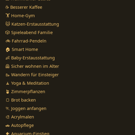
☕ Besserer Kaffee
🏋️ Home-Gym
🐱 Katzen-Erstausstattung
🎲 Spieleabend Familie
🚲 Fahrrad-Pendeln
🏠 Smart Home
👶 Baby-Erstausstattung
🦺 Sicher wohnen im Alter
🥾 Wandern für Einsteiger
🧘 Yoga & Meditation
🪴 Zimmerpflanzen
🍞 Brot backen
🏃 Joggen anfangen
🎨 Acrylmalen
🚗 Autopflege
🐠 Aquarium-Einstieg