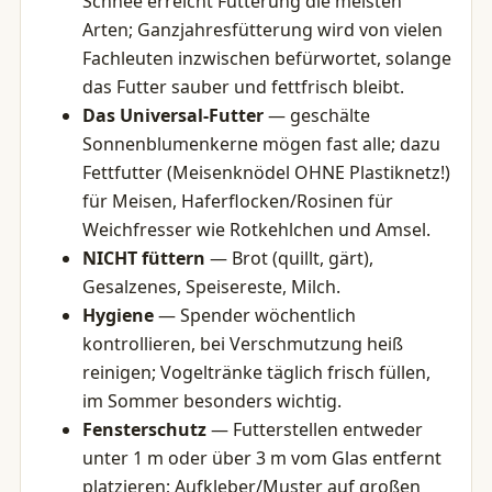
Schnee erreicht Fütterung die meisten
Arten; Ganzjahresfütterung wird von vielen
Fachleuten inzwischen befürwortet, solange
das Futter sauber und fettfrisch bleibt.
Das Universal-Futter
— geschälte
Sonnenblumenkerne mögen fast alle; dazu
Fettfutter (Meisenknödel OHNE Plastiknetz!)
für Meisen, Haferflocken/Rosinen für
Weichfresser wie Rotkehlchen und Amsel.
NICHT füttern
— Brot (quillt, gärt),
Gesalzenes, Speisereste, Milch.
Hygiene
— Spender wöchentlich
kontrollieren, bei Verschmutzung heiß
reinigen; Vogeltränke täglich frisch füllen,
im Sommer besonders wichtig.
Fensterschutz
— Futterstellen entweder
unter 1 m oder über 3 m vom Glas entfernt
platzieren; Aufkleber/Muster auf großen