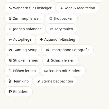
🥾 Wandern für Einsteiger
🧘 Yoga & Meditation
🪴 Zimmerpflanzen
🍞 Brot backen
🏃 Joggen anfangen
🎨 Acrylmalen
🚗 Autopflege
🐠 Aquarium-Einstieg
🎮 Gaming-Setup
📸 Smartphone-Fotografie
🧶 Stricken lernen
♟️ Schach lernen
🪡 Nähen lernen
✂️ Basteln mit Kindern
🎬 Heimkino
🔭 Sterne beobachten
🧗 Bouldern