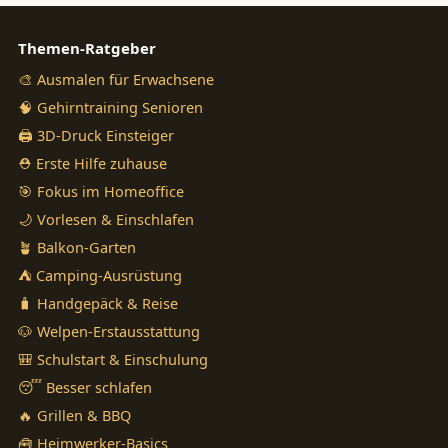
Themen-Ratgeber
🎨 Ausmalen für Erwachsene
🧠 Gehirntraining Senioren
🖨️ 3D-Druck Einsteiger
⛑️ Erste Hilfe zuhause
🎯 Fokus im Homeoffice
🌙 Vorlesen & Einschlafen
🪴 Balkon-Garten
⛺ Camping-Ausrüstung
🧳 Handgepäck & Reise
🐶 Welpen-Erstausstattung
🎒 Schulstart & Einschulung
😴 Besser schlafen
🔥 Grillen & BBQ
🧰 Heimwerker-Basics