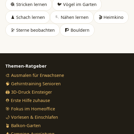
🧶 Stricken lernen
🐦 Vögel im Garten
♟️ Schach lernen
🪡 Nähen lernen
🎬 Heimkino
🔭 Sterne beobachten
🧗 Bouldern
Themen-Ratgeber
🎨 Ausmalen für Erwachsene
🧠 Gehirntraining Senioren
🖨️ 3D-Druck Einsteiger
⛑️ Erste Hilfe zuhause
🎯 Fokus im Homeoffice
🌙 Vorlesen & Einschlafen
🪴 Balkon-Garten
⛺ Camping-Ausrüstung