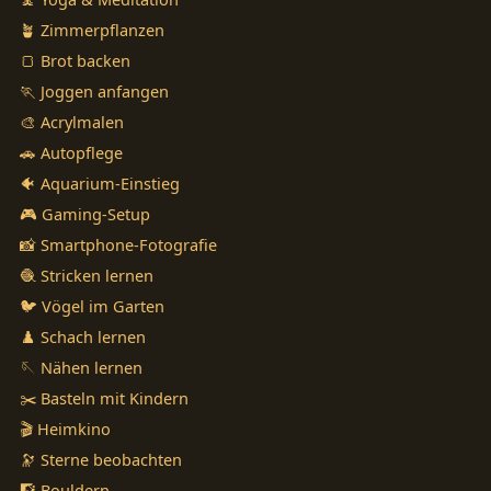
🪴 Zimmerpflanzen
🍞 Brot backen
🏃 Joggen anfangen
🎨 Acrylmalen
🚗 Autopflege
🐠 Aquarium-Einstieg
🎮 Gaming-Setup
📸 Smartphone-Fotografie
🧶 Stricken lernen
🐦 Vögel im Garten
♟️ Schach lernen
🪡 Nähen lernen
✂️ Basteln mit Kindern
🎬 Heimkino
🔭 Sterne beobachten
🧗 Bouldern