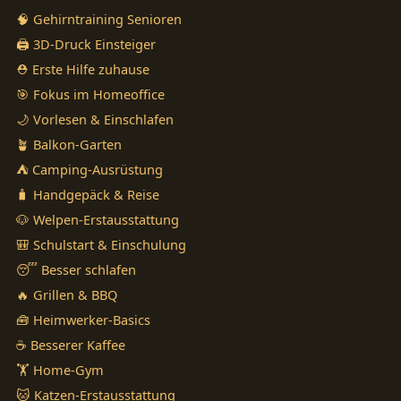
🧠 Gehirntraining Senioren
🖨️ 3D-Druck Einsteiger
⛑️ Erste Hilfe zuhause
🎯 Fokus im Homeoffice
🌙 Vorlesen & Einschlafen
🪴 Balkon-Garten
⛺ Camping-Ausrüstung
🧳 Handgepäck & Reise
🐶 Welpen-Erstausstattung
🎒 Schulstart & Einschulung
😴 Besser schlafen
🔥 Grillen & BBQ
🧰 Heimwerker-Basics
☕ Besserer Kaffee
🏋️ Home-Gym
🐱 Katzen-Erstausstattung