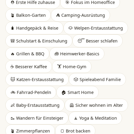
⛑️ Erste Hilfe zuhause
🎯 Fokus im Homeoffice
🪴 Balkon-Garten
⛺ Camping-Ausrüstung
🧳 Handgepäck & Reise
🐶 Welpen-Erstausstattung
🎒 Schulstart & Einschulung
😴 Besser schlafen
🔥 Grillen & BBQ
🧰 Heimwerker-Basics
☕ Besserer Kaffee
🏋️ Home-Gym
🐱 Katzen-Erstausstattung
🎲 Spieleabend Familie
🚲 Fahrrad-Pendeln
🏠 Smart Home
👶 Baby-Erstausstattung
🦺 Sicher wohnen im Alter
🥾 Wandern für Einsteiger
🧘 Yoga & Meditation
🪴 Zimmerpflanzen
🍞 Brot backen