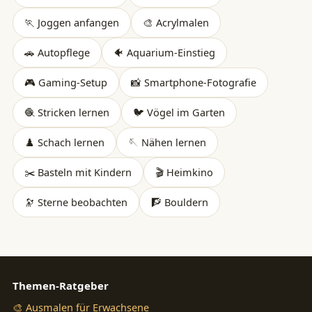
🏃 Joggen anfangen
🎨 Acrylmalen
🚗 Autopflege
🐠 Aquarium-Einstieg
🎮 Gaming-Setup
📸 Smartphone-Fotografie
🧶 Stricken lernen
🐦 Vögel im Garten
♟️ Schach lernen
🪡 Nähen lernen
✂️ Basteln mit Kindern
🎬 Heimkino
🔭 Sterne beobachten
🧗 Bouldern
Themen-Ratgeber
🎨 Ausmalen für Erwachsene