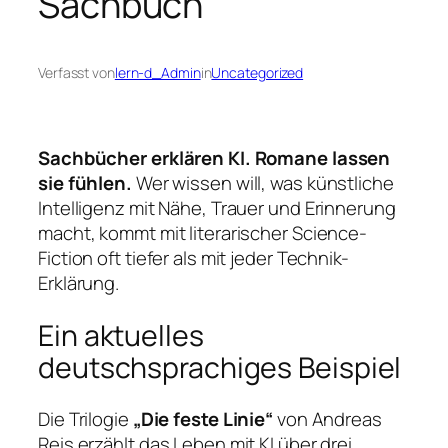
Sachbuch
Verfasst von
lern-d_Admin
in
Uncategorized
Sachbücher erklären KI. Romane lassen
sie fühlen.
Wer wissen will, was künstliche
Intelligenz mit Nähe, Trauer und Erinnerung
macht, kommt mit literarischer Science-
Fiction oft tiefer als mit jeder Technik-
Erklärung.
Ein aktuelles
deutschsprachiges Beispiel
Die Trilogie
„Die feste Linie“
von Andreas
Reis erzählt das Leben mit KI über drei