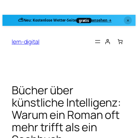
⛅
Neu: Kostenlose
Wetter-Seite
ansehen →
×
gratis
Zum
Inhalt
lern-digital
springen
Bücher über
künstliche Intelligenz:
Warum ein Roman oft
mehr trifft als ein