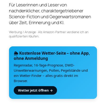
Für Leserinnen und Leser von
nachdenklicher, charaktergetriebener
Science-Fiction und Gegenwartsromanen
über Zeit, Erinnerung und KI.
Werbung / Anzeige · Als Amazon-Partner verdiene ich an
qualifizierten Käufen.
🌦️ Kostenlose Wetter-Seite – ohne App,
ohne Anmeldung
Regenradar, 16-Tage-Prognose, DWD-
Unwetterwarnungen, Pollen, Pegelstände und
ein Wetter-Finder – alles gratis direkt im
Browser.
Wetter jetzt öffnen →