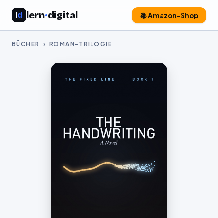
lern
·
digital
l
d
📚 Amazon-Shop
BÜCHER
› ROMAN-TRILOGIE