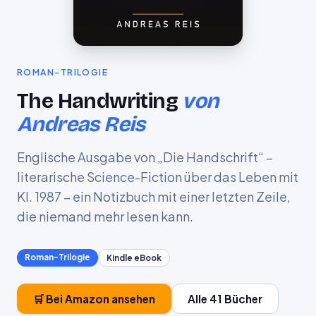
ROMAN-TRILOGIE
The Handwriting
von
Andreas Reis
Englische Ausgabe von „Die Handschrift“ –
literarische Science-Fiction über das Leben mit
KI. 1987 – ein Notizbuch mit einer letzten Zeile,
die niemand mehr lesen kann.
Roman-Trilogie
Kindle eBook
🛒 Bei Amazon ansehen
Alle 41 Bücher