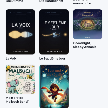
Die Stimme
Die Handschrift
manuscrite
Goodnight,
Sleepy Animals
La Voix
Le Septième Jour
Mein erstes
Malbuch Band 1