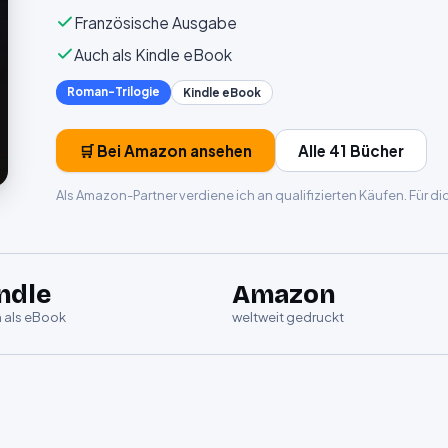
Französische Ausgabe
Auch als Kindle eBook
Roman-Trilogie
Kindle eBook
🛒 Bei Amazon ansehen
Alle 41 Bücher
Als Amazon-Partner verdiene ich an qualifizierten Käufen. Für d
ndle
Amazon
 als eBook
weltweit gedruckt