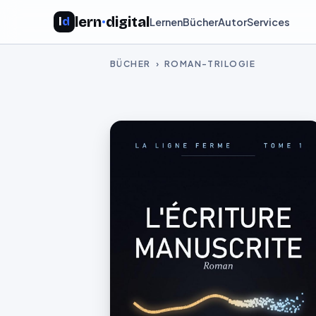
lern
·
digital
l
d
Lernen
Bücher
Autor
Services
BÜCHER
› ROMAN-TRILOGIE