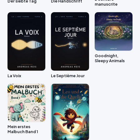
Der siebte Tag
Die Handschrift
manuscrite
Goodnight,
Sleepy Animals
La Voix
Le Septième Jour
Mein erstes
Malbuch Band 1