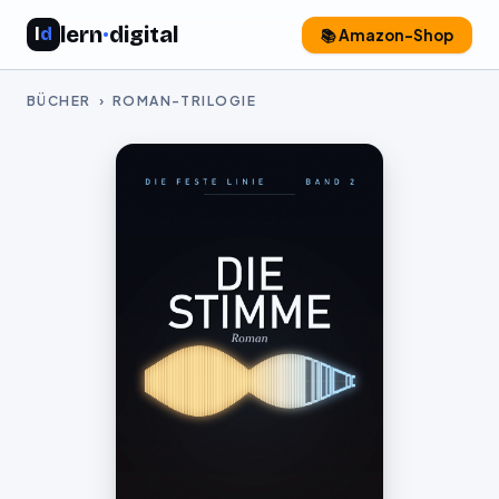
lern
·
digital
l
d
📚 Amazon-Shop
BÜCHER
› ROMAN-TRILOGIE