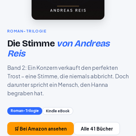
ROMAN-TRILOGIE
Die Stimme
von Andreas
Reis
Band 2: Ein Konzern verkauft den perfekten
Trost – eine Stimme, die niemals abbricht. Doch
darunter spricht ein Mensch, den Hanna
begraben hat.
Roman-Trilogie
Kindle eBook
🛒 Bei Amazon ansehen
Alle 41 Bücher