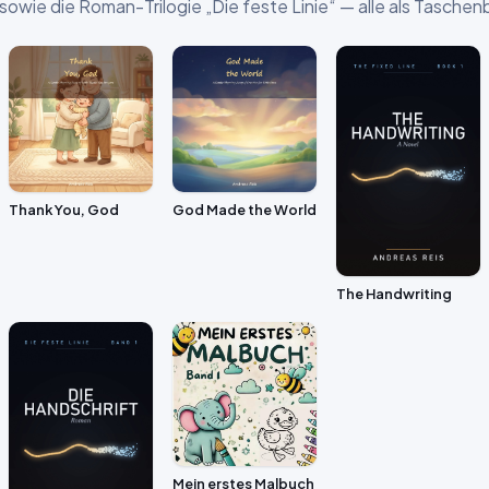
 sowie die Roman-Trilogie „Die feste Linie“ — alle als Tasch
Thank You, God
God Made the World
The Handwriting
Mein erstes Malbuch