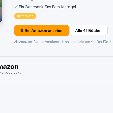
Ein Geschenk fürs Familienregal
Bilderbuch
🛒 Bei Amazon ansehen
Alle 41 Bücher
Als Amazon-Partner verdiene ich an qualifizierten Käufen. Für d
mazon
weit gedruckt