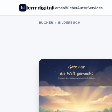
lern
·
digital
l
d
Lernen
Bücher
Autor
Services
BÜCHER
› BILDERBUCH