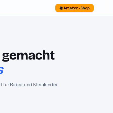
📚 Amazon-Shop
t gemacht
s
t für Babys und Kleinkinder.