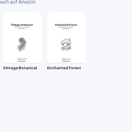
enbuch auf Amazon.
Vintage Botanical
Enchanted Forest