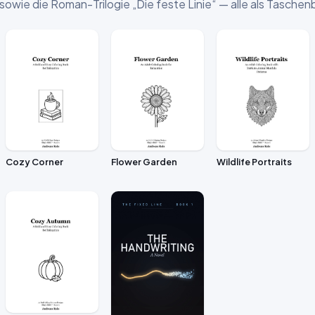
 sowie die Roman-Trilogie „Die feste Linie“ — alle als Tasch
Cozy Corner
Flower Garden
Wildlife Portraits