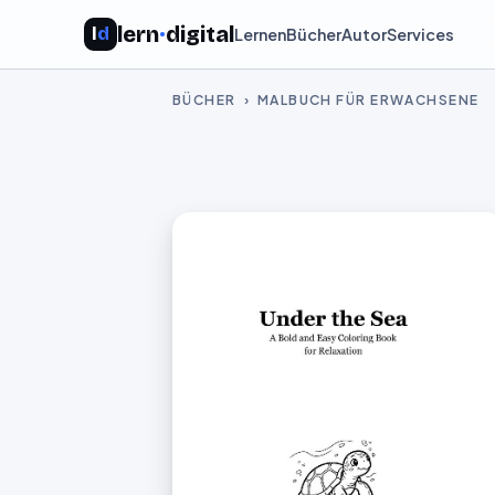
lern
·
digital
l
d
Lernen
Bücher
Autor
Services
BÜCHER
› MALBUCH FÜR ERWACHSENE