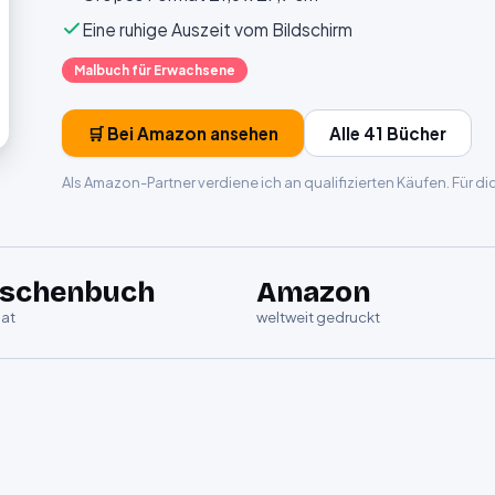
Eine ruhige Auszeit vom Bildschirm
Malbuch für Erwachsene
🛒 Bei Amazon ansehen
Alle 41 Bücher
Als Amazon-Partner verdiene ich an qualifizierten Käufen. Für d
aschenbuch
Amazon
at
weltweit gedruckt