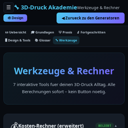
🔧 3D-Druck Akademie
☰
Werkzeuge & Rechner
◀ Zurueck zu den Generatoren
🎨 Design
📜 Uebersicht
🎓 Grundlagen
💡 Praxis
🔬 Fortgeschritten
🖥 Design & Tools
📚 Glossar
🔧 Werkzeuge
Werkzeuge & Rechner
7 interaktive Tools fuer deinen 3D-Druck Alltag. Alle
Berechnungen sofort – kein Button noetig.
💰
Kosten-Rechner (erweitert)
▼
BELIEBT