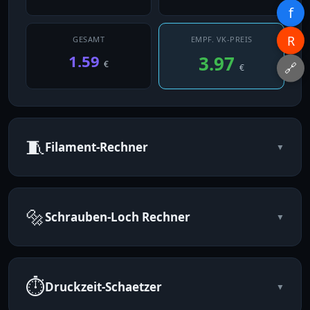
f
R
GESAMT
EMPF. VK-PREIS
1.59
3.97
€
🔗
€
🧵
Filament-Rechner
▼
Laenge aus Gewicht (und umgekehrt). Waehle dein Material
fuer die richtige Dichte.
🔩
Schrauben-Loch Rechner
▼
PLA (1.24)
PETG (1.27)
ABS (1.04)
TPU (1.21)
Nylon (1.14)
Empfohlene Bohrungsdurchmesser fuer metrische Schrauben
im 3D-Druck.
⏱
Druckzeit-Schaetzer
▼
Gewicht (g)
Schraubengroesse