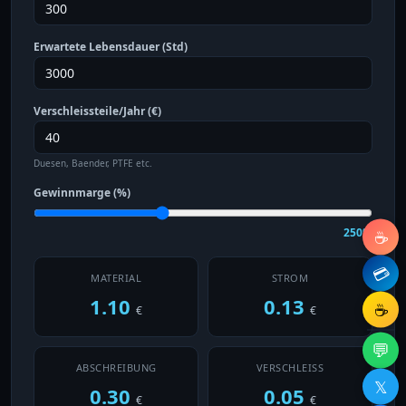
Erwartete Lebensdauer (Std)
Verschleissteile/Jahr (€)
Duesen, Baender, PTFE etc.
Gewinnmarge (%)
250%
☕
💳
MATERIAL
STROM
1.10
0.13
☕
€
€
💬
ABSCHREIBUNG
VERSCHLEISS
𝕏
0.30
0.05
€
€