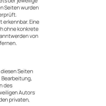
ets der jeweilige
ten Seiten wurden
rprüft.
t erkennbar. Eine
och ohne konkrete
ekanntwerden von
fernen.
 diesen Seiten
, Bearbeitung,
n des
weiligen Autors
den privaten,