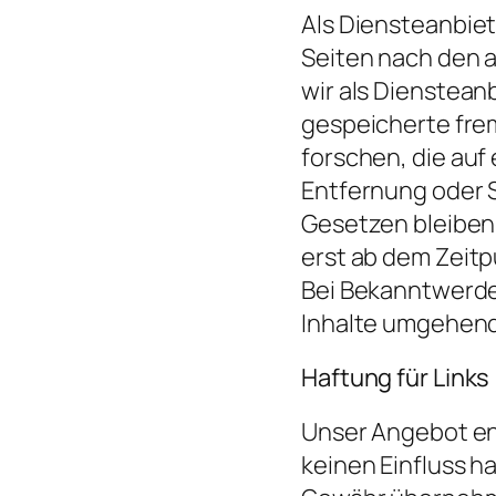
Als Diensteanbiete
Seiten nach den a
wir als Dienstean
gespeicherte fre
forschen, die auf
Entfernung oder 
Gesetzen bleiben 
erst ab dem Zeitp
Bei Bekanntwerde
Inhalte umgehend
Haftung für Links
Unser Angebot ent
keinen Einfluss h