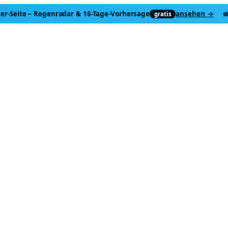
er-Seite
– Regenradar & 16-Tage-Vorhersage
ansehen →

gratis