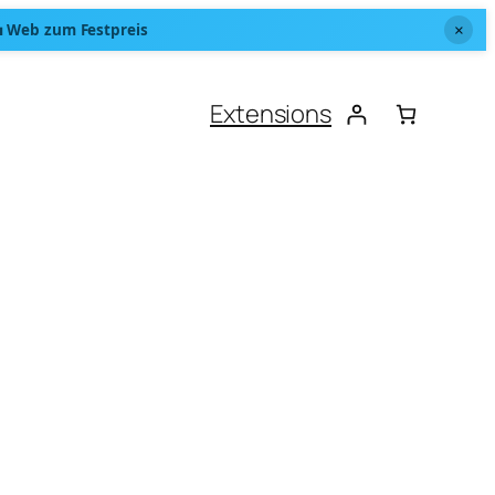
 Web zum Festpreis
×
Extensions