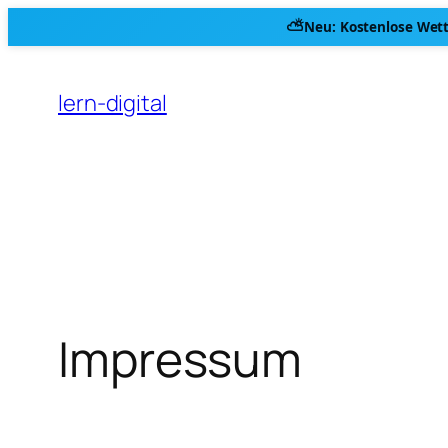
⛅
Neu: Kostenlose
Wett
Zum
Inhalt
lern-digital
springen
Impressum