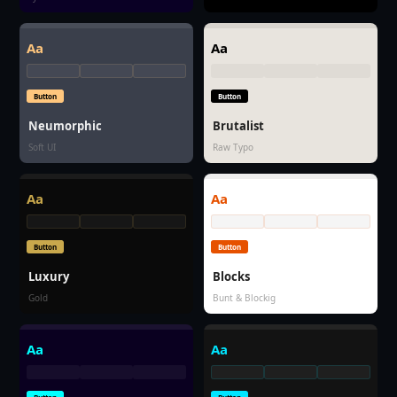
Aa
Aa
Button
Button
Neumorphic
Brutalist
Soft UI
Raw Typo
Aa
Aa
Button
Button
Luxury
Blocks
Gold
Bunt & Blockig
Aa
Aa