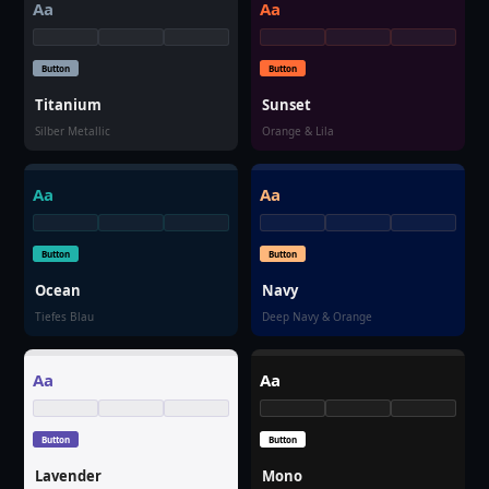
Aa
Aa
Button
Button
Titanium
Sunset
Silber Metallic
Orange & Lila
Aa
Aa
Button
Button
Ocean
Navy
Tiefes Blau
Deep Navy & Orange
Aa
Aa
Button
Button
Lavender
Mono