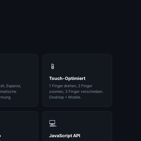
OBJ
PLY
FBX
3MF
UPLOAD-KONFIG
Max. Dateigro
📱
Touch-Optimiert
ish, Espanol,
1 Finger drehen, 2 Finger
omatische
zoomen, 3 Finger verschieben.
nnung.
Desktop + Mobile.
💻
o
JavaScript API