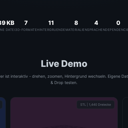
89 KB
7
11
8
4
0
INE DATEI
3D-FORMATE
HINTERGRUENDE
MATERIALIEN
SPRACHEN
DEPENDENCI
Live Demo
er ist interaktiv - drehen, zoomen, Hintergrund wechseln. Eigene Dat
& Drop testen.
STL | 1,440 Dreiecke