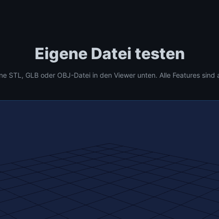
Ziehen zum Drehen
🖱
Mouse / Touch
Scrollen zum Zoomen
🔍
Eigene Datei testen
Scroll / +/- Buttons
Rechtsklick zum
↔
ne STL, GLB oder OBJ-Datei in den Viewer unten. Alle Features sind a
Verschieben
Right-click + drag
Verstanden!