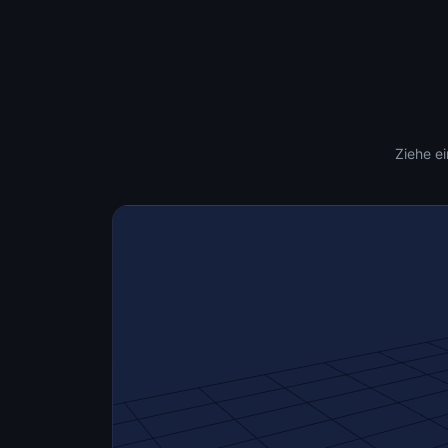
Ziehen zum Drehen
🖱
Mouse / Touch
Scrollen zum Zoomen
🔍
Scroll / +/- Buttons
Rechtsklick zum
↔
Ziehe ei
Verschieben
Right-click + drag
Verstanden!