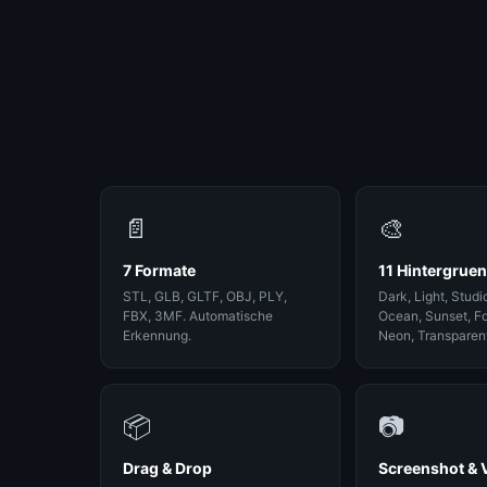
📄
🎨
7 Formate
11 Hintergrue
STL, GLB, GLTF, OBJ, PLY,
Dark, Light, Studi
FBX, 3MF. Automatische
Ocean, Sunset, Fo
Erkennung.
Neon, Transparen
📦
📷
Drag & Drop
Screenshot & V