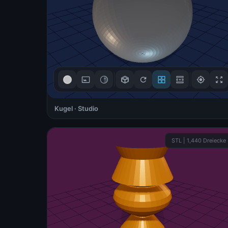
Kugel · Studio
3D-Steuerung
STL | 1,440 Dreiecke
Ziehen zum Drehen
🖱
Mouse / Touch
Scrollen zum Zoomen
🔍
Scroll / +/- Buttons
Rechtsklick zum
↔
Verschieben
Right-click + drag