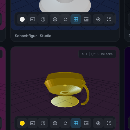
Verstanden!
Schachfigur · Studio
3D-Steuerung
STL | 1,216 Dreiecke
Ziehen zum Drehen
🖱
Mouse / Touch
Scrollen zum Zoomen
🔍
Scroll / +/- Buttons
Rechtsklick zum
↔
Verschieben
Right-click + drag
Verstanden!