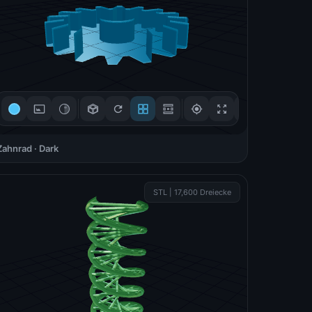
Zahnrad · Dark
3D-Steuerung
STL | 17,600 Dreiecke
Ziehen zum Drehen
🖱
Mouse / Touch
Scrollen zum Zoomen
🔍
Scroll / +/- Buttons
Rechtsklick zum
↔
Verschieben
Right-click + drag