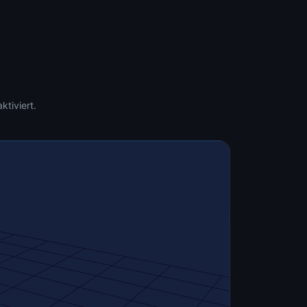
Ziehen zum Drehen
🖱
Mouse / Touch
Scrollen zum Zoomen
🔍
Scroll / +/- Buttons
Rechtsklick zum
↔
ktiviert.
Verschieben
Right-click + drag
Verstanden!
Einstellungen
FUNKTIONEN
Farbpicker
Hintergruende
Auto-Rotation
Raster
Screenshot