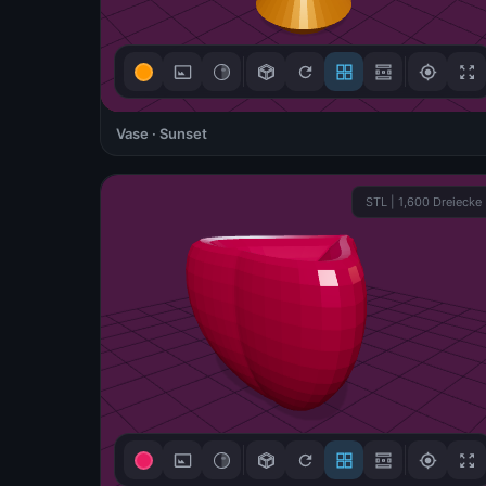
Verstanden!
Vase · Sunset
3D-Steuerung
STL | 1,600 Dreiecke
Ziehen zum Drehen
🖱
Mouse / Touch
Scrollen zum Zoomen
🔍
Scroll / +/- Buttons
Rechtsklick zum
↔
Verschieben
Right-click + drag
Verstanden!