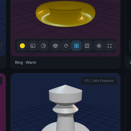
Ring · Warm
3D-Steuerung
STL | 864 Dreiecke
Ziehen zum Drehen
🖱
Mouse / Touch
Scrollen zum Zoomen
🔍
Scroll / +/- Buttons
Rechtsklick zum
↔
Verschieben
Right-click + drag