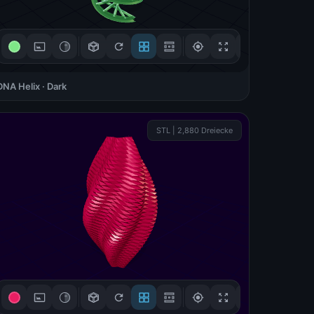
Verstanden!
DNA Helix · Dark
3D-Steuerung
STL | 2,880 Dreiecke
Ziehen zum Drehen
🖱
Mouse / Touch
Scrollen zum Zoomen
🔍
Scroll / +/- Buttons
Rechtsklick zum
↔
Verschieben
Right-click + drag
Verstanden!