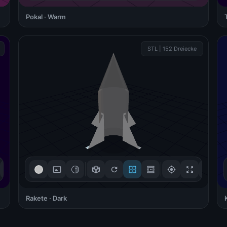
Pokal · Warm
3D-Steuerung
STL | 152 Dreiecke
Ziehen zum Drehen
🖱
Mouse / Touch
Scrollen zum Zoomen
🔍
Scroll / +/- Buttons
Rechtsklick zum
↔
Verschieben
Right-click + drag
Verstanden!
Rakete · Dark
3D-Steuerung