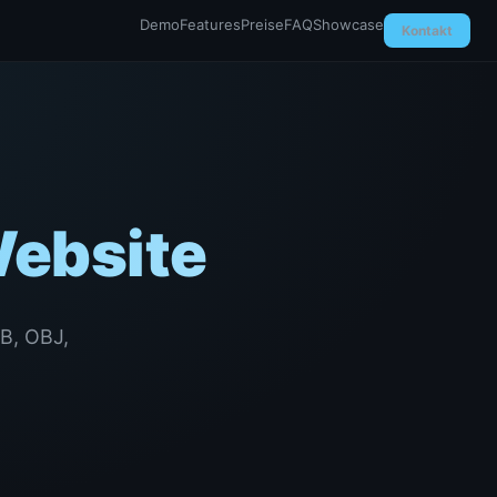
Demo
Features
Preise
FAQ
Showcase
Kontakt
Website
LB, OBJ,