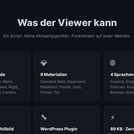
Was der Viewer kann
Ein Script. Keine Abhaengigkeiten. Funktioniert auf jeder Website.
💎
🌐
nde
8 Materialien
4 Sprachen
o, Warm,
Standard, Matt, Glaenzend,
Deutsch, Engl
rest, Night,
Metallisch, Plastik, Gold,
Francais. Aut
t, Camera.
Chrom, Ton.
Browser-Erke
🔧
⚡
ollbild
WordPress Plugin
89 KB · Zer