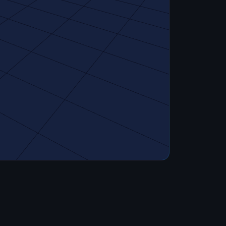
Vollbild
Drahtgitter
Materialien
Geschwindigke
Abmessungen
Teilen/Embed
Dreiecke
Animation
Multi-Datei
ERLAUBTE FORM
STL
GLB
GLTF