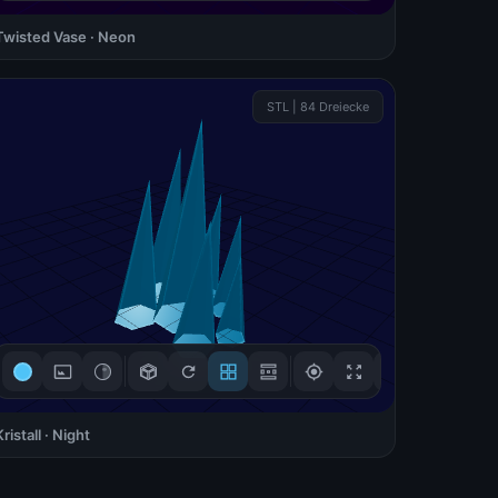
Twisted Vase · Neon
3D-Steuerung
STL | 84 Dreiecke
Ziehen zum Drehen
🖱
Mouse / Touch
Scrollen zum Zoomen
🔍
Scroll / +/- Buttons
Rechtsklick zum
↔
Verschieben
Right-click + drag
Verstanden!
Kristall · Night
3D-Steuerung