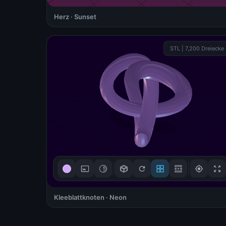
Herz · Sunset
3D-Steuerung
STL | 7,200 Dreiecke
Ziehen zum Drehen
🖱
Mouse / Touch
Scrollen zum Zoomen
🔍
Scroll / +/- Buttons
Rechtsklick zum
↔
Verschieben
Right-click + drag
Verstanden!
Kleeblattknoten · Neon
3D-Steuerung