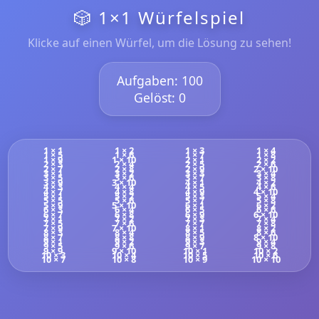
🎲 1×1 Würfelspiel
Klicke auf einen Würfel, um die Lösung zu sehen!
Aufgaben:
100
Gelöst:
0
1 × 1
1 × 2
1 × 3
1 × 4
1
2
3
4
1 × 5
1 × 6
1 × 7
1 × 8
5
6
7
8
1 × 9
1 × 10
2 × 1
2 × 2
9
10
2
4
2 × 3
2 × 4
2 × 5
2 × 6
6
8
10
12
2 × 7
2 × 8
2 × 9
2 × 10
14
16
18
20
3 × 1
3 × 2
3 × 3
3 × 4
3
6
9
12
3 × 5
3 × 6
3 × 7
3 × 8
15
18
21
24
3 × 9
3 × 10
4 × 1
4 × 2
27
30
4
8
4 × 3
4 × 4
4 × 5
4 × 6
12
16
20
24
4 × 7
4 × 8
4 × 9
4 × 10
28
32
36
40
5 × 1
5 × 2
5 × 3
5 × 4
5
10
15
20
5 × 5
5 × 6
5 × 7
5 × 8
25
30
35
40
5 × 9
5 × 10
6 × 1
6 × 2
45
50
6
12
6 × 3
6 × 4
6 × 5
6 × 6
18
24
30
36
6 × 7
6 × 8
6 × 9
6 × 10
42
48
54
60
7 × 1
7 × 2
7 × 3
7 × 4
7
14
21
28
7 × 5
7 × 6
7 × 7
7 × 8
35
42
49
56
7 × 9
7 × 10
8 × 1
8 × 2
63
70
8
16
8 × 3
8 × 4
8 × 5
8 × 6
24
32
40
48
8 × 7
8 × 8
8 × 9
8 × 10
56
64
72
80
9 × 1
9 × 2
9 × 3
9 × 4
9
18
27
36
9 × 5
9 × 6
9 × 7
9 × 8
45
54
63
72
9 × 9
9 × 10
10 × 1
10 × 2
81
90
10
20
10 × 3
10 × 4
10 × 5
10 × 6
30
40
50
60
10 × 7
10 × 8
10 × 9
10 × 10
70
80
90
100